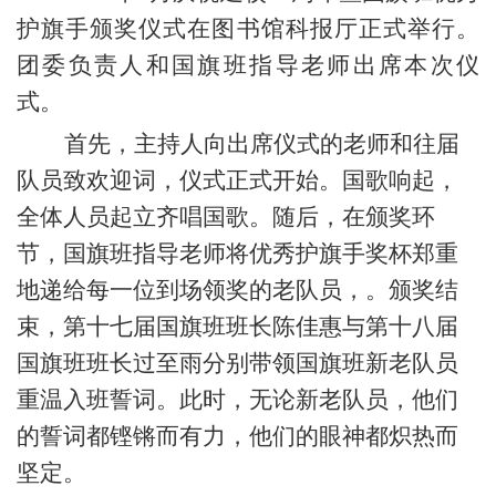
护旗手颁奖仪式在图书馆科报厅正式举行。
团委
负责人和
国旗班指导
老师
出席
本次仪
式
。
首先，主持人向出席仪式的老师和往届
队员致欢迎词，仪式正式开始。国歌响起，
全体人员起立齐唱国歌。随后，
在
颁奖环
节，
国旗班指导老师
将优秀护旗手奖杯郑重
地递给每一位到场领奖的老队员，。颁奖结
束，第十七届国旗班
班长
陈佳惠与第十八届
国旗班
班长
过至雨分别带领国旗班新老队员
重温入班誓词。此时，无论新老队员，他们
的誓词都铿锵而有力，他们的眼神都炽热而
坚定。