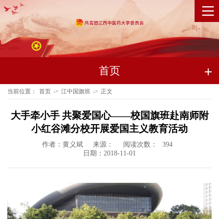
首页
当前位置：
首页
->
江中国旗班
->
正文
大手牵小手 共聚爱国心——校国旗班赴南师附
小红谷滩分校开展爱国主义教育活动
作者：黄义斌
来源：
阅读次数：
394
日期：2018-11-01